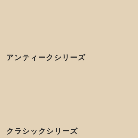
ご用意しています。
ドレスアップアイテムから、運転を快適にする便利ア
イテムまで、気になるカ所からカスタムできる様に多
くの商品を取り揃えています。
汎用アイテム
こちらのアイテムは車種を問わず装着できる様に作られた
アイテムです。
カントリーシリーズ 汎用アイテム