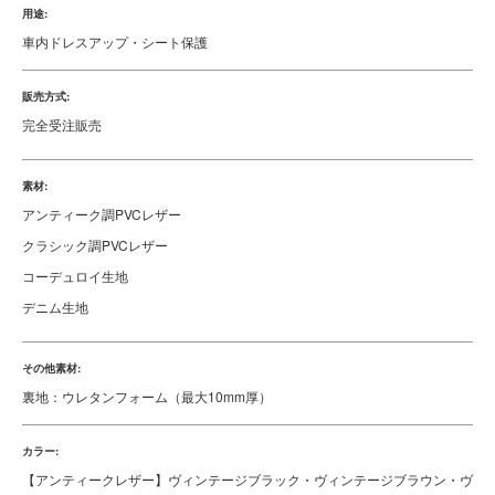
商品仕様
商品説明:
[HTML]
NEWオールディーズスタイル！ 可愛く包む、フーディスタイル登
場！<br>シートカバーで車内をもっと可愛く！ フード付きのフーディデザ
インで、これまでにないスタイルに。 カントリーのぬくもりを感じる、新
しいオールディーズスタイルが誕生！
[/HTML]
価格:
[HTML]
1列分：44,000円（税込） <br>2列分：60,500円（税込） <br>3列
分：93,500円（税込） <br>4列分：115,500円（税込）
[/HTML]
セット:
列別販売
用途:
車内ドレスアップ・シート保護
販売方式: