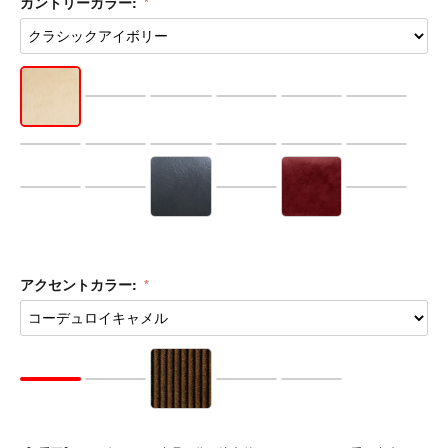
品番:
車種品番を選択する ▶︎
列数:
カントリーカラー: