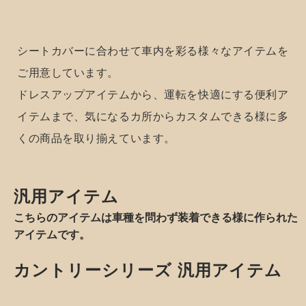
アクセントカラーバリエーション
※画
Interior
像は別商品のイメージです。
3種のコーデュロイ生地もしくは2種のデニム生地からお選
item
びいただけます。
車内を彩る様々な
アイテム
手軽に車内をコン
プリートカスタム
シートカバーに合わせて車内を彩る様々なアイテムを