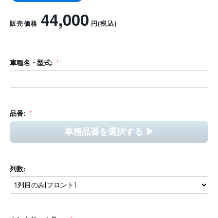
スペーシアベース シートカバー アンティークカントリーフー
ディー
カントリーシリーズ
シートカバー
完成デザイン
カワいい
シティユース
車種専用設計
レビューを書く
44,000
販売価格
円
(税込)
車種名・型式: