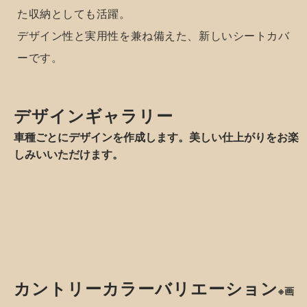
シートカバーで車内をもっと可愛く！
Design
フード付きのフーディデザインで、これまでにないス
タイルに。
フーディデザイン
カントリーのぬくもりを感じる、新しいオールディー
で楽しむ、
ズスタイルが誕生！
オールディーズな
車内。
フード付きデザインで、これまでにない新しいスタイ
ルを実現。
見た目の可愛さだけでなく、フード部分はちょっとし
た収納としても活躍。
デザイン性と実用性を兼ね備えた、新しいシートカバ
ーです。