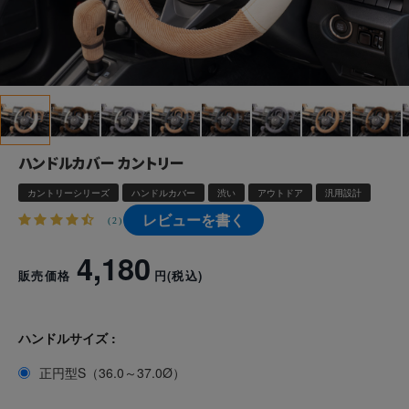
ハンドルカバー カントリー
カントリーシリーズ
ハンドルカバー
渋い
アウトドア
汎用設計
レビューを書く
(2)
4,180
販売価格
円
(税込)
ハンドルサイズ :
正円型S（36.0～37.0Ø）