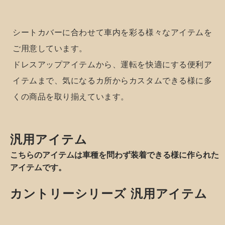
アクセントカラーバリエーション
※画
Interior
像は別商品のイメージです。
3種のコーデュロイ生地もしくは2種のデニム生地からお選
item
びいただけます。
車内を彩る様々な
アイテム
手軽に車内をコン
プリートカスタム
シートカバーに合わせて車内を彩る様々なアイテムを
ご用意しています。