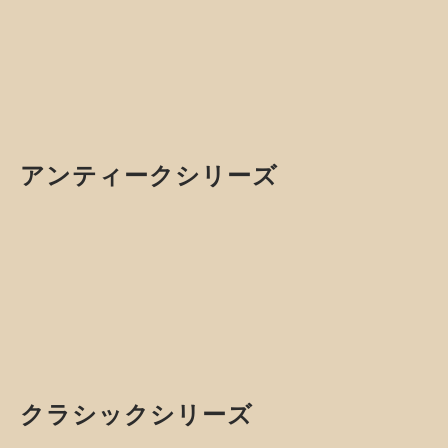
ドレスアップアイテムから、運転を快適にする便利ア
イテムまで、気になるカ所からカスタムできる様に多
くの商品を取り揃えています。
汎用アイテム
こちらのアイテムは車種を問わず装着できる様に作られた
アイテムです。
カントリーシリーズ 汎用アイテム