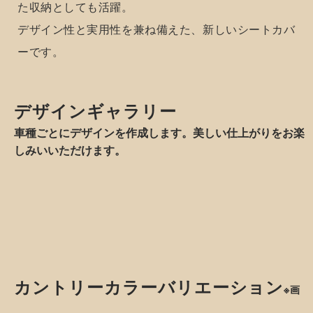
シートカバーで車内をもっと可愛く！
Design
フード付きのフーディデザインで、これまでにないス
タイルに。
フーディデザイン
カントリーのぬくもりを感じる、新しいオールディー
で楽しむ、
ズスタイルが誕生！
オールディーズな
車内。
フード付きデザインで、これまでにない新しいスタイ
ルを実現。
見た目の可愛さだけでなく、フード部分はちょっとし
た収納としても活躍。
デザイン性と実用性を兼ね備えた、新しいシートカバ
ーです。