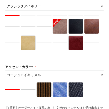
品番:
車種品番を選択する ▶︎
列数:
カントリーカラー: