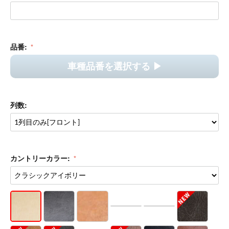
品番:
車種品番を選択する ▶︎
列数:
カントリーカラー: