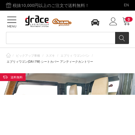
税抜10,000円以上のご注文で送料無料！
EN
0
MENU
/
ピックアップ車種
/
スズキ
/
エブリィ ワゴン/バン
/
エブリィワゴン(DA17W) シートカバー アンティークカントリー
送料無料