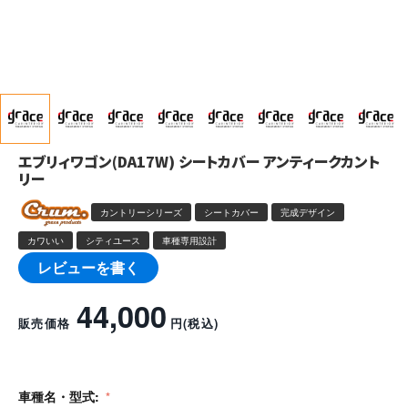
エブリィワゴン(DA17W) シートカバー アンティークカント
リー
カントリーシリーズ
シートカバー
完成デザイン
カワいい
シティユース
車種専用設計
レビューを書く
44,000
販売価格
円
(税込)
車種名・型式: