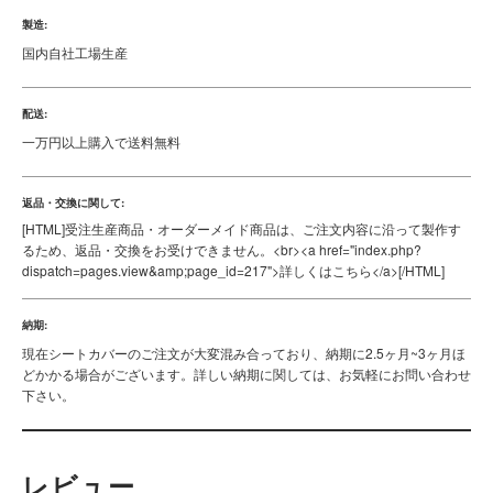
製造:
国内自社工場生産
配送:
一万円以上購入で送料無料
返品・交換に関して:
[HTML]
受注生産商品・オーダーメイド商品は、ご注文内容に沿って製作す
るため、返品・交換をお受けできません。<br><a href="index.php?
dispatch=pages.view&amp;page_id=217">詳しくはこちら</a>
[/HTML]
納期:
現在シートカバーのご注文が大変混み合っており、納期に2.5ヶ月~3ヶ月ほ
どかかる場合がございます。詳しい納期に関しては、お気軽にお問い合わせ
下さい。
レビュー