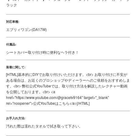
ラック
対応車種:
エブリィワゴン(DA17W)
付属品:
シートカバー取り付け時に便利なヘラ付き！
装着に関して:
[HTML]
基本的にDIYでお取り付けいただけます。<br> お取り付けに不安が
ある場合は、お近くのプロショップやディーラーへのご依頼をおすすめしま
す。<br> 弊社公式YouTubeでは、取り付け方法を解説したレクチャー動画
を公開しております。<br> <a
href="https://www.youtube.com/@gracetv9164" target="_blank"
rel="noopener">公式YouTubeはこちら</a>
[/HTML]
お手入れ方法:
汚れた際は濡れたタオルで拭き取って下さい。