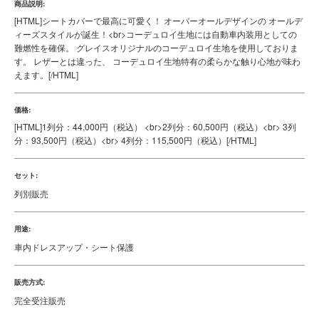
商品説明:
[HTML]
シートカバーで最高に可愛く！ オーバーオールデザインの オールデ
ィーズスタイルが誕生！<br>コーデュロイ生地には自動車内装用としての
難燃性を確保。 グレイスオリジナルのコーデュロイ生地を使用しておりま
す。 レザーとは違った、 コーデュロイ生地特有の柔らかな触り心地が味わ
えます。
[/HTML]
価格:
[HTML]
1列分：44,000円（税込） <br>2列分：60,500円（税込）<br> 3列
分：93,500円（税込）<br> 4列分：115,500円（税込）
[/HTML]
セット:
列別販売
用途:
車内ドレスアップ・シート保護
販売方式:
完全受注販売