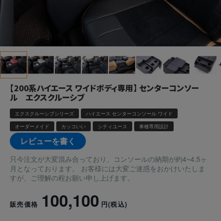
【200系ハイエース ワイドボディ専用】 センターコンソー
ル エクスクルーシブ
エクスクルーシブシリーズ
ハイエース センターコンソール ワイド
オーダーメイド
カッコいい
シティユース
車種専用設計
レビューを書く
只今注文が大変混み合っており、コンソールの納期が約4~4.5ヶ
月となっております。 お客様には大変ご迷惑をおかけいたしま
すが、ご理解の程お願い申し上げます。
100,100
販売価格
円
(税込)