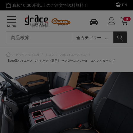
税抜10,000円以上のご注文で送料無料！
EN
0
MENU
全カテゴリー
/
ピックアップ車種
/
トヨタ
/
200ハイエース バン
/
【200系ハイエース ワイドボディ専用】 センターコンソール エクスクルーシブ