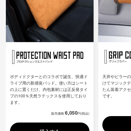
ボディドクターとのコラボで誕生、快適ド
天井やピラーの
ライブ用の新感覚パッド。使い方はシート
けてマジックテ
の上に置くだけ、内包素材には正反発タイ
たん装着アクセ
プの100％天然ラテックスを使用しており
です。
ます。
6,050
販売価格
円(税込)