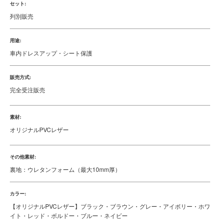
商品仕様
レビュー
車種ID:
446
商品仕様
商品説明:
[HTML]
デザイン、質感、フィット感。全てが理想通り。選べる人気のデザ
イン。
[/HTML]
価格:
[HTML]
1列分：36,300円（税込）<br>2列分：57,200円（税込）<br>3列
分：82,500円（税込）<br>4列分：101,200円（税込）
[/HTML]
セット:
列別販売