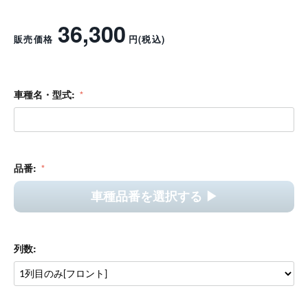
LA900S/LA910Sタフト シートカバー REMIX PLAIN
REMIXシリーズ
シートカバー
オーダーメイド
お洒落
シティユース
車種専用設計
レビューを書く
36,300
販売価格
円
(税込)
車種名・型式: