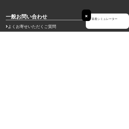
グレイスにお問い合わせする
どんなことでもお尋ねください♪
×
装着シミュレーター
グレイスに画像を添付してお問い合わせ
お車の写真などを元に問い合わせするのに便利です！
取り付け方法
ポジションタグ確認
会社概要
会員登録
よくある質問
特定商取引法に基づく表示
キャンセル・返品・交換
グレイス通信メルマガ登録
支払い方法に関して
プライバシーポリシー
一般お問い合わせ