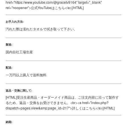
ーン・キャメル
その他カラー:
[HTML]
バイアス：ブラック
[/HTML]
対応車種:
LA900S/LA910Sタフト
付属品:
シートカバー取り付け時に便利なヘラ付き！
装着に関して:
[HTML]
基本的にDIYでお取り付けいただけます。<br> お取り付けに不安が
ある場合は、お近くのプロショップやディーラーへのご依頼をおすすめしま
す。<br> 弊社公式YouTubeでは、取り付け方法を解説したレクチャー動画
を公開しております。<br> <a
href="https://www.youtube.com/@gracetv9164" target="_blank"
rel="noopener">公式YouTubeはこちら</a>
[/HTML]