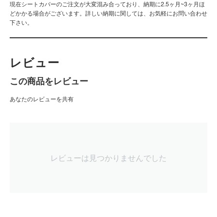
お手入れ方法:
汚れた際は濡れたタオルで拭き取って下さい。
製造:
国内自社工場生産
配送:
一万円以上購入で送料無料
返品・交換に関して:
[HTML]
受注生産商品・オーダーメイド商品は、ご注文内容に沿って製作す
るため、返品・交換をお受けできません。<br><a href="index.php?
dispatch=pages.view&amp;page_id=217">詳しくはこちら</a>
[/HTML]
納期:
現在シートカバーのご注文が大変混み合っており、納期に2.5ヶ月~3ヶ月ほ
どかかる場合がございます。詳しい納期に関しては、お気軽にお問い合わせ
下さい。