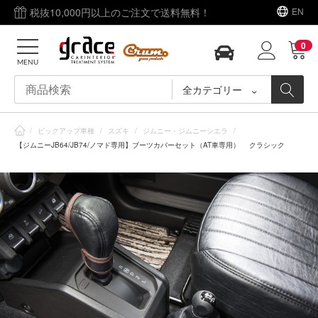
税抜10,000円以上のご注文で送料無料！
EN
0
MENU
全カテゴリー
/
ピックアップ車種
/
スズキ
/
ジムニー・ジムニーシエラ
/
【ジムニーJB64/JB74/ノマド専用】ブーツカバーセット（AT車専用） クラシック