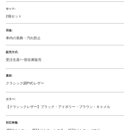
セット:
2個セット
用途:
車内の装飾・汚れ防止
販売方式:
受注生産/一部在庫販売
素材:
クラシック調PVCレザー
カラー:
【クラシックレザー】ブラック・アイボリー・ブラウン・キャメル
対応車種:
JB64ジムニー・JB74ジムニーシエラ・JC74ジムニーノマド