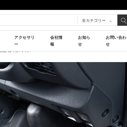
全カテゴリー
アクセサリ
会社情
お知ら
お問い合わ
ー
報
せ
せ
準専用】3D フロアマット