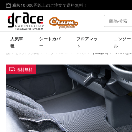
税抜10,000円以上のご注文で送料無料！
人気車
シートカバ
フロアマッ
コンソー
種
ー
ト
ル
/
ピックアップ車種
/
トヨタ
/
200ハイエース バン
/
【200系ハイエース S-GL標
送料無料