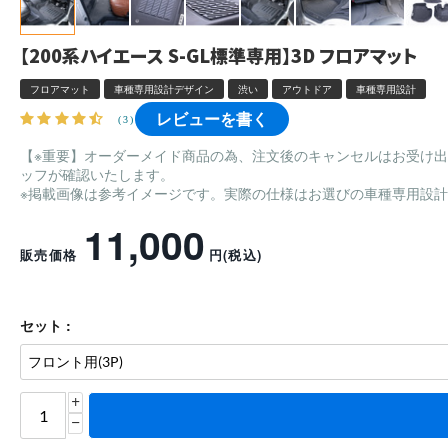
【200系ハイエース S-GL標準専用】3D フロアマット
フロアマット
車種専用設計デザイン
渋い
アウトドア
車種専用設計
レビューを書く
(3)
【※重要】オーダーメイド商品の為、注文後のキャンセルはお受け
ッフが確認いたします。
※掲載画像は参考イメージです。実際の仕様はお選びの車種専用設
11,000
販売価格
円
(税込)
セット :
+
−