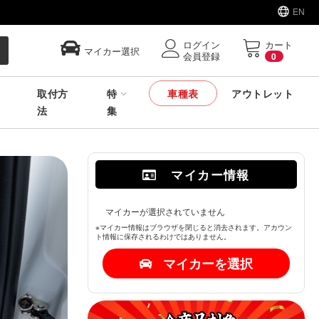
EN
ログイン
カート
マイカー選択
会員登録
0
取付方
特
車種表
アウトレット
法
集
マイカー情報
マイカーが選択されていません
※マイカー情報はブラウザを閉じると消去されます。アカウン
ト情報に保存されるわけではありません。
マイカーを選択