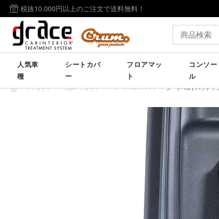
税抜10,000円以上のご注文で送料無料！
人気車
シートカバ
フロアマッ
コンソー
種
ー
ト
ル
/
アクセサリー
/
汎用アクセサリー
/
シートベルトパッド
/
シートベルトパッド ア