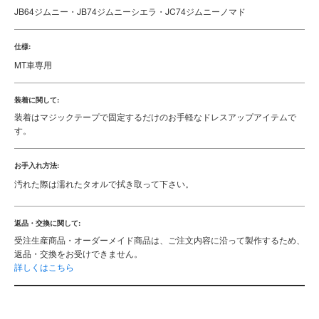
JB64ジムニー・JB74ジムニーシエラ・JC74ジムニーノマド
仕様:
MT車専用
装着に関して:
装着はマジックテープで固定するだけのお手軽なドレスアップアイテムで
す。
お手入れ方法:
汚れた際は濡れたタオルで拭き取って下さい。
返品・交換に関して:
受注生産商品・オーダーメイド商品は、ご注文内容に沿って製作するため、
返品・交換をお受けできません。
詳しくはこちら