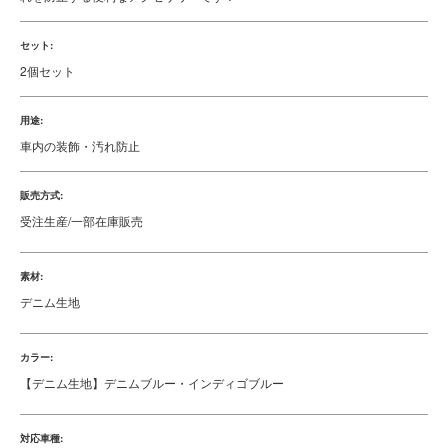
セット:
2個セット
用途:
車内の装飾・汚れ防止
販売方式:
受注生産/一部在庫販売
素材:
デニム生地
カラー:
【デニム生地】デニムブルー・インディゴブルー
対応車種: