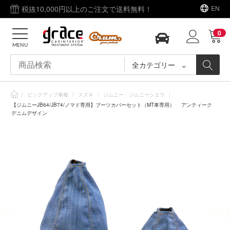
税抜10,000円以上のご注文で送料無料！
EN
0
MENU
全カテゴリー
/
ピックアップ車種
/
スズキ
/
ジムニー・ジムニーシエラ
/
【ジムニーJB64/JB74/ノマド専用】ブーツカバーセット（MT車専用） アンティーク
デニムデザイン