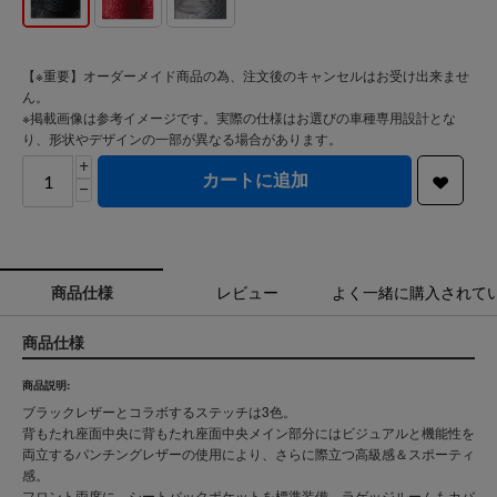
【※重要】オーダーメイド商品の為、注文後のキャンセルはお受け出来ませ
ん。
※掲載画像は参考イメージです。実際の仕様はお選びの車種専用設計とな
り、形状やデザインの一部が異なる場合があります。
+
カートに追加
−
商品仕様
レビュー
よく一緒に購入されて
商品仕様
商品説明:
ブラックレザーとコラボするステッチは3色。
背もたれ座面中央に背もたれ座面中央メイン部分にはビジュアルと機能性を
両立するパンチングレザーの使用により、さらに際立つ高級感＆スポーティ
感。
フロント両席に、シートバックポケットを標準装備。ラゲッジルームもカバ