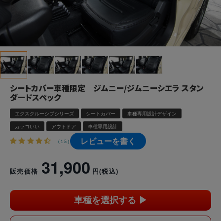
シートカバー車種限定 ジムニー/ジムニーシエラ スタン
ダードスペック
エクスクルーシブシリーズ
シートカバー
車種専用設計デザイン
カッコいい
アウトドア
車種専用設計
レビューを書く
(15)
31,900
販売価格
円
(税込)
車種を選択する ▶︎