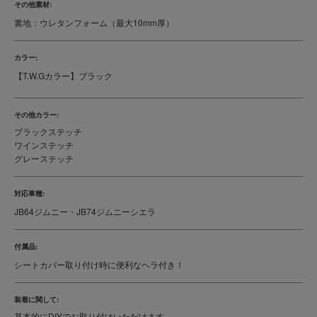
その他素材:
裏地：ウレタンフォーム（最大10mm厚）
カラー:
【T.W.Gカラー】ブラック
その他カラー:
ブラックステッチ
ワインステッチ
グレーステッチ
対応車種:
JB64ジムニー・JB74ジムニーシエラ
付属品:
シートカバー取り付け時に便利なヘラ付き！
装着に関して:
基本的にDIYでお取り付けいただけます。