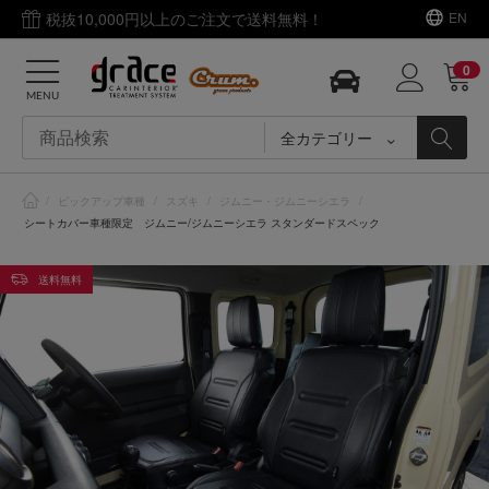
税抜10,000円以上のご注文で送料無料！
EN
0
MENU
全カテゴリー
/
ピックアップ車種
/
スズキ
/
ジムニー・ジムニーシエラ
/
シートカバー車種限定 ジムニー/ジムニーシエラ スタンダードスペック
送料無料