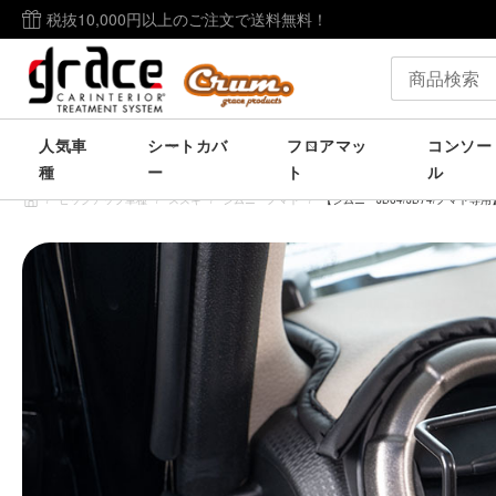
税抜10,000円以上のご注文で送料無料！
人気車
シートカバ
フロアマッ
コンソー
種
ー
ト
ル
/
ピックアップ車種
/
スズキ
/
ジムニーノマド
/
【ジムニーJB64/JB74/ノマド