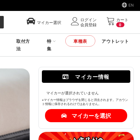
EN
ログイン
カート
マイカー選択
会員登録
0
取付方
特
車種表
アウトレット
法
集
マイカー情報
マイカーが選択されていません
※マイカー情報はブラウザを閉じると消去されます。アカウン
ト情報に保存されるわけではありません。
マイカーを選択