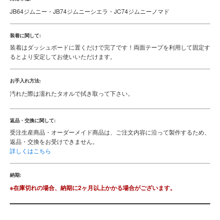
JB64ジムニー・JB74ジムニーシエラ・JC74ジムニーノマド
装着に関して:
装着はダッシュボードに置くだけで完了です！両面テープを利用して固定す
るとより安定してお使いいただけます。
お手入れ方法:
汚れた際は濡れたタオルで拭き取って下さい。
返品・交換に関して:
受注生産商品・オーダーメイド商品は、ご注文内容に沿って製作するため、
返品・交換をお受けできません。
詳しくはこちら
納期:
※在庫切れの場合、納期に2ヶ月以上かかる場合がございます。