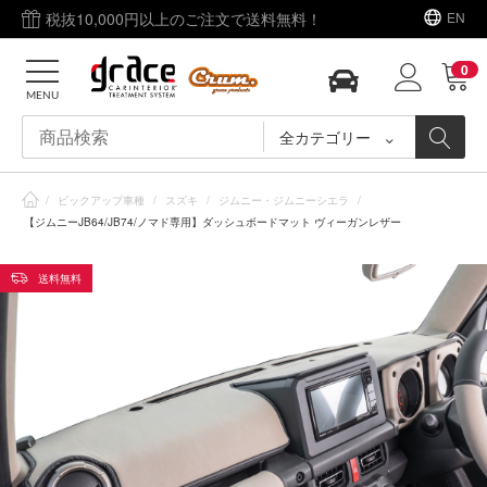
税抜10,000円以上のご注文で送料無料！
EN
0
MENU
全カテゴリー
/
ピックアップ車種
/
スズキ
/
ジムニー・ジムニーシエラ
/
【ジムニーJB64/JB74/ノマド専用】ダッシュボードマット ヴィーガンレザー
送料無料