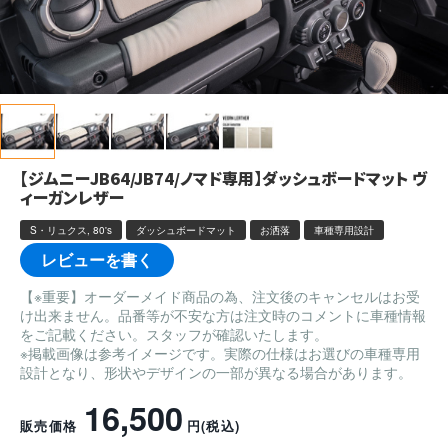
【ジムニーJB64/JB74/ノマド専用】ダッシュボードマット ヴ
ィーガンレザー
S・リュクス, 80's
ダッシュボードマット
お洒落
車種専用設計
レビューを書く
【※重要】オーダーメイド商品の為、注文後のキャンセルはお受
け出来ません。品番等が不安な方は注文時のコメントに車種情報
をご記載ください。スタッフが確認いたします。
※掲載画像は参考イメージです。実際の仕様はお選びの車種専用
設計となり、形状やデザインの一部が異なる場合があります。
16,500
販売価格
円
(税込)