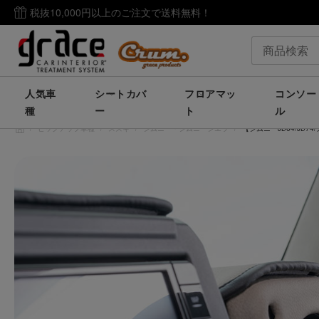
税抜10,000円以上のご注文で送料無料！
人気車
シートカバ
フロアマッ
コンソー
種
ー
ト
ル
/
ピックアップ車種
/
スズキ
/
ジムニー・ジムニーシエラ
/
【ジムニーJB64/JB