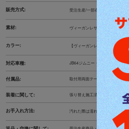
販売方式:
受注生産/一部在庫販売
素材:
ヴィーガンレザー（シリコンレ
カラー:
【ヴィーガンレザー】ブラック
対応車種:
JB64ジムニー・JB74ジムニー
付属品:
取付用両面テープ
装着に関して:
張り替え施工済みのパネルです
お手入れ方法:
汚れた際は濡れたタオルで拭き
返品・交換に関して:
受注生産商品・オーダーメイド