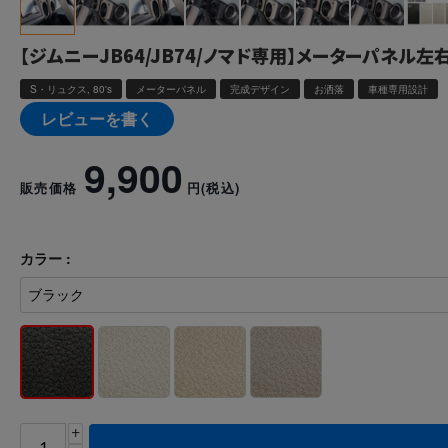
【ジムニーJB64/JB74/ノマド専用】メーターパネル左
S・リュクス, 80's
メーターパネル
完成デザイン
お洒落
車種専用設計
レビューを書く
9,900
販売価格
円
(税込)
カラー :
+