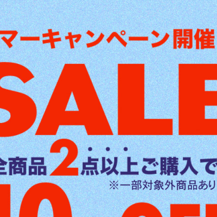
ザー）
・ベージュ・グレージュ・アイボリー
シエラ・JC74ジムニーノマド
、装着は付属の両面テープで純正メーターに被せて貼り付ければ完了で
取って下さい。
商品は、ご注文内容に沿って製作するため、返品・交換をお受けできま