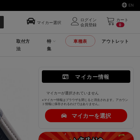
EN
ログイン
カート
マイカー選択
会員登録
0
取付方
特
車種表
アウトレット
法
集
マイカー情報
マイカーが選択されていません
※マイカー情報はブラウザを閉じると消去されます。アカウン
ト情報に保存されるわけではありません。
マイカーを選択