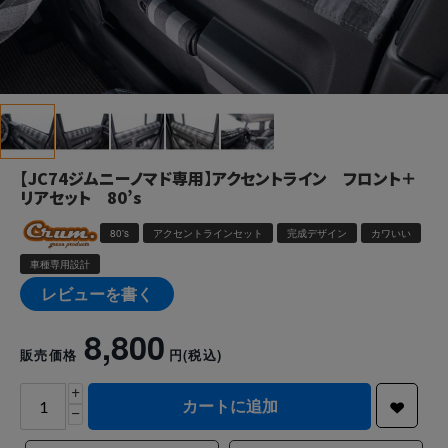
【JC74ジムニーノマド専用】アクセントライン フロント＋
リアセット 80’s
80's
アクセントラインセット
完成デザイン
カワいい
車種専用設計
レビューを書く
8,800
販売価格
円
(税込)
+
カートに追加
−