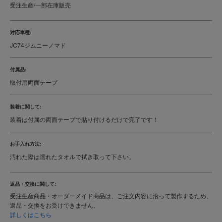
受注生産/一部在庫販売
対応車種:
JC74ジムニーノマド
付属品:
取付用両面テープ
装着に関して:
装着は付属の両面テープで貼り付けるだけで完了です！
お手入れ方法:
汚れた際は濡れたタオルで拭き取って下さい。
返品・交換に関して:
受注生産商品・オーダーメイド商品は、ご注文内容に沿って製作するため、
返品・交換をお受けできません。
詳しくはこちら