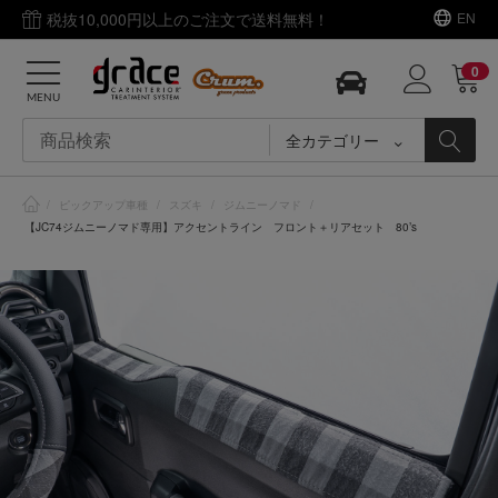
税抜10,000円以上のご注文で送料無料！
EN
0
MENU
全カテゴリー
/
ピックアップ車種
/
スズキ
/
ジムニーノマド
/
【JC74ジムニーノマド専用】アクセントライン フロント＋リアセット 80’s