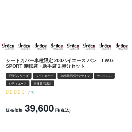
シートカバー車種限定 200ハイエース バン T.W.G-
SPORT 運転席・助手席２脚分セット
T.W.Gシリーズ
シートカバー
車種専用設計デザイン
カッコいい
シティユース
車種専用設計
レビューを書く
(13)
39,600
販売価格
円
(税込)
車種名・型式: