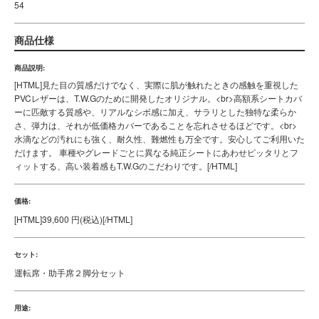
商品仕様
商品説明:
[HTML]
見た目の質感だけでなく、実際に肌が触れたときの感触を重視した
PVCレザーは、T.W.Gのために開発したオリジナル。<br>高額系シートカバ
ーに匹敵する質感や、リアルなシボ感に加え、サラリとした独特な柔らか
さ、弾力は、それが低価格カバーであることを忘れさせるほどです。<br>
水滴などの汚れにも強く、耐久性、難燃性も万全です。安心してご利用いた
だけます。 車種やグレードごとに異なる純正シートにあわせピッタリとフ
ィットする、高い装着感もT.W.Gのこだわりです。
[/HTML]
価格:
[HTML]
39,600 円(税込)
[/HTML]
セット:
運転席・助手席２脚分セット
用途:
車内ドレスアップ・シート保護