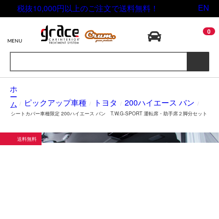
税抜10,000円以上のご注文で送料無料！
EN
0
MENU
/
ピックアップ車種
/
トヨタ
/
200ハイエース バン
/
シートカバー車種限定 200ハイエース バン T.W.G-SPORT 運転席・助手席２脚分セット
送料無料