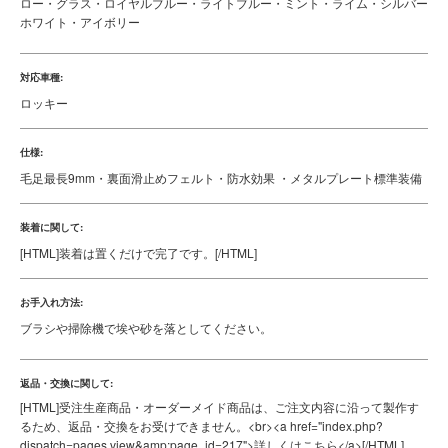
ロー・グラス・ロイヤルブルー・ライトブルー・ミント・ライム・シルバー
ホワイト・アイボリー
対応車種:
ロッキー
仕様:
毛足最長9mm・裏面滑止めフェルト・防水効果 ・メタルプレート標準装備
装着に関して:
[HTML]
装着は置くだけで完了です。
[/HTML]
お手入れ方法:
ブラシや掃除機で埃や砂を落としてください。
返品・交換に関して:
[HTML]
受注生産商品・オーダーメイド商品は、ご注文内容に沿って製作す
るため、返品・交換をお受けできません。<br><a href="index.php?
dispatch=pages.view&amp;page_id=217">詳しくはこちら</a>
[/HTML]