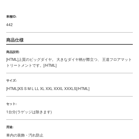
車種ID:
442
商品仕様
商品説明:
[HTML]
上質のビッグダイヤ。 大きなダイヤ柄が際立つ、 王道フロアマット
トリートメントです。
[/HTML]
サイズ:
[HTML]
XS S M L LL XL XXL XXXL XXXLS
[/HTML]
セット:
1台分(ラゲッジは除きます)
用途:
車内の装飾・汚れ防止