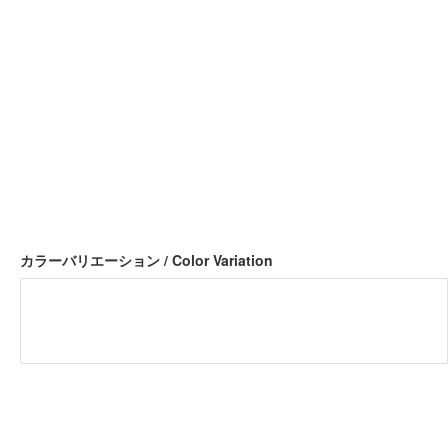
大きなダイヤ柄が際立つ、
王道フロアマットトリートメント。
1台分販売 サイズ：XS S M L LL XL XXL XXXL XXXLS
19,800~
円(税込)
※車種毎のフロア形状に合わせてデザインが変わります。画像はブラック
カラーです。
カラーバリエーション / Color Variation