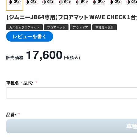
【ジムニーJB64専用】フロアマット WAVE CHECK 1
カスタムフロアマット
フロアマット
アウトドア
車種専用設計
レビューを書く
17,600
販売価格
円
(税込)
車種名・型式:
品番:
車種