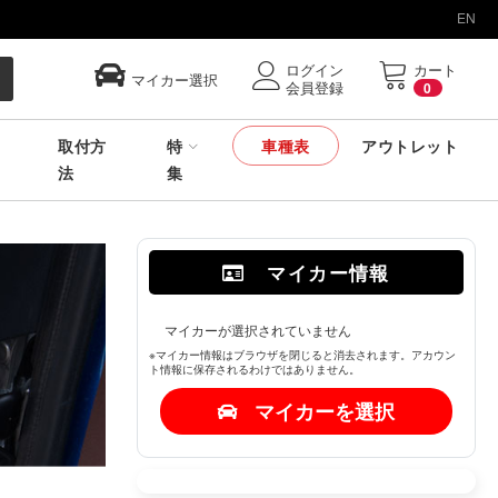
EN
ログイン
カート
マイカー選択
会員登録
0
取付方
特
車種表
アウトレット
法
集
マイカー情報
マイカーが選択されていません
※マイカー情報はブラウザを閉じると消去されます。アカウン
ト情報に保存されるわけではありません。
マイカーを選択