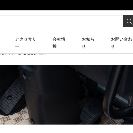
アクセサリ
会社情
お知ら
お問い合わ
ー
報
せ
せ
ロアマット WAVE CHECK 1台分