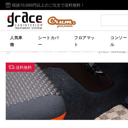
税抜10,000円以上のご注文で送料無料！
人気車
シートカバ
フロアマッ
コンソー
種
ー
ト
ル
/
ピックアップ車種
/
スズキ
/
ジムニー・ジムニーシエラ
/
【ジムニーJB64専用】フ
送料無料