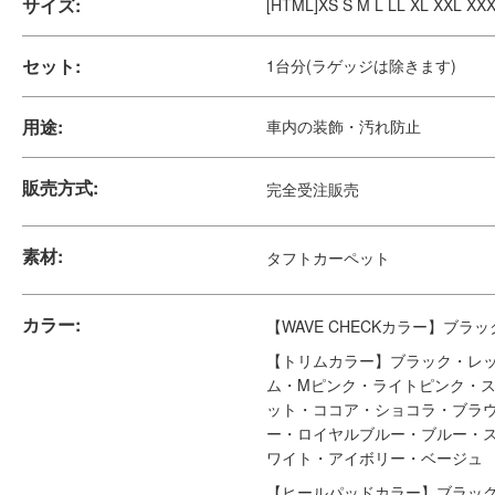
1台分販売 サイズ：XS S M L LL XL XXL XXXL XXXLS
14,300~
円(税込)
※車
カラーバリエーション / Color Variation