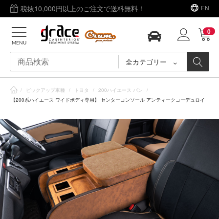
税抜10,000円以上のご注文で送料無料！
EN
0
MENU
全カテゴリー
/
ピックアップ車種
/
トヨタ
/
200ハイエース バン
/
【200系ハイエース ワイドボディ専用】 センターコンソール アンティークコーデュロイ