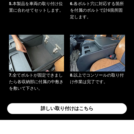
5.
本製品を車両の取り付け位
6.
各ボルト穴に対応する箇所
置に合わせてセットします。
を付属のボルトで計6箇所固
定します。
7.
全てボルトが固定できまし
8.
以上でコンソールの取り付
たら各収納部に付属の中敷き
け作業は完了です。
を敷いて下さい。
詳しい取り付けはこちら