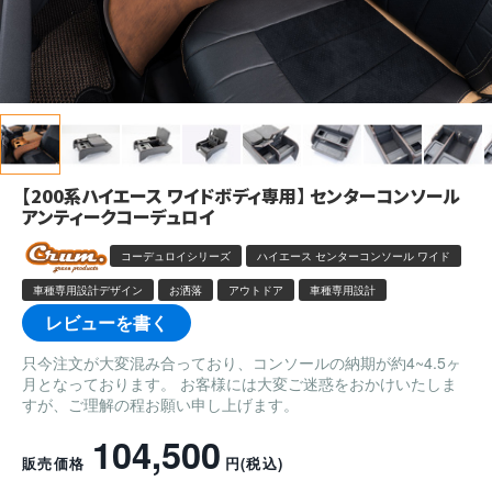
【200系ハイエース ワイドボディ専用】 センターコンソール
アンティークコーデュロイ
コーデュロイシリーズ
ハイエース センターコンソール ワイド
車種専用設計デザイン
お洒落
アウトドア
車種専用設計
レビューを書く
只今注文が大変混み合っており、コンソールの納期が約4~4.5ヶ
月となっております。 お客様には大変ご迷惑をおかけいたしま
すが、ご理解の程お願い申し上げます。
104,500
販売価格
円
(税込)