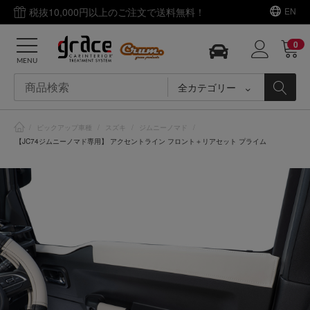
税抜10,000円以上のご注文で送料無料！
EN
0
MENU
全カテゴリー
/
ピックアップ車種
/
スズキ
/
ジムニーノマド
/
【JC74ジムニーノマド専用】 アクセントライン フロント＋リアセット プライム