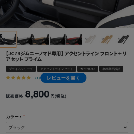
【JC74ジムニーノマド専用】 アクセントライン フロント＋リ
アセット プライム
プライムシリーズ
アクセントラインセット
カッコいい
車種専用設計
レビューを書く
(1)
8,800
販売価格
円
(税込)
カラー :