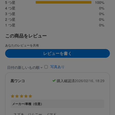
5 つ星
100%
4 つ星
0%
3 つ星
0%
2 つ星
0%
1 つ星
0%
この商品をレビュー
あなたのレビューを共有
レビューを書く
写真あり
日付の新しいもの順
黒ワンコ
購入確認済
2026/02/16, 18:29
メーカー/車種（任意）
スズキ ジムニー ノマド