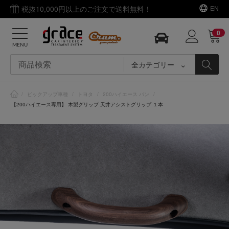
税抜10,000円以上のご注文で送料無料！
EN
0
MENU
全カテゴリー
/
ピックアップ車種
/
トヨタ
/
200ハイエース バン
/
【200ハイエース専用】 木製グリップ 天井アシストグリップ １本