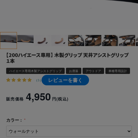
【200ハイエース専用】 木製グリップ 天井アシストグリップ
１本
ハイエース専用木製アシストグリップ
お洒落
アウトドア
車種専用設計
レビューを書く
(5)
4,950
販売価格
円
(税込)
カラー :