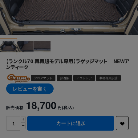
【ランクル70 再再販モデル専用】ラゲッジマット NEWア
ンティーク
フロアマット
お洒落
アウトドア
車種専用設計
レビューを書く
18,700
販売価格
円
(税込)
+
カートに追加
−