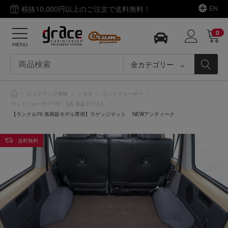
税抜10,000円以上のご注文で送料無料！
EN
0
MENU
全カテゴリー
/
ピックアップ車種
/
トヨタ
/
ランドクルーザー
/
ランドクルーザー"70" 【再 再販モデル】
/
【ランクル70 再再販モデル専用】ラゲッジマット NEWアンティーク
送料無料