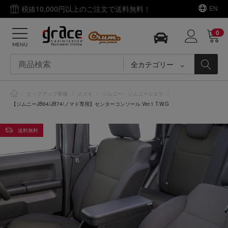
税抜10,000円以上のご注文で送料無料！
EN
0
MENU
全カテゴリー
/
ピックアップ車種
/
スズキ
/
ジムニー・ジムニーシエラ
/
【ジムニーJB64/JB74/ノマド専用】センターコンソール Ver.1 T.W.G
送料無料