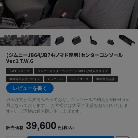
【ジムニーJB64/JB74/ノマド専用】センターコンソール
Ver.1 T.W.G
T.W.Gシリーズ
ジムニーセンターコンソール Ver.1 小物入れタイプ
車種専用設計デザイン
カッコいい
シティユース
車種専用設計
レビューを書く
只今注文が大変混み合っており、コンソールの納期が約4~4.5ヶ
月となっております。 お客様には大変ご迷惑をおかけいたしま
すが、ご理解の程お願い申し上げます。
39,600
販売価格
円
(税込)