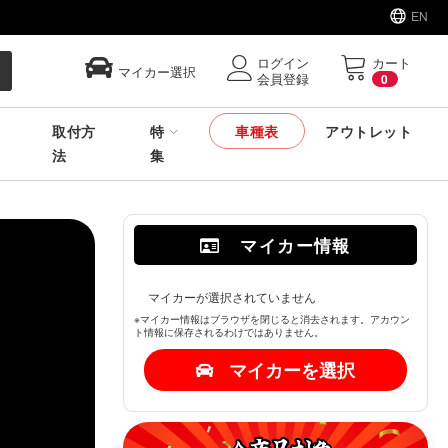
EN
ログイン
カート
マイカー選択
会員登録
0
取付方
特
車種表
アウトレット
法
集
マイカー情報
マイカーが選択されていません
※マイカー情報はブラウザを閉じると消去されます。アカウン
ト情報に保存されるわけではありません。
マイカーを選択