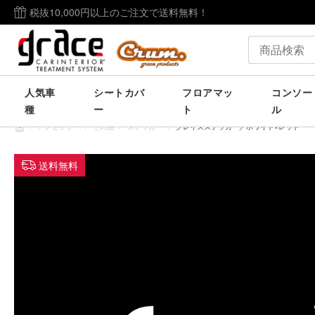
税抜10,000円以上のご注文で送料無料！
人気車
シートカバ
フロアマッ
コンソー
種
ー
ト
ル
/
アクセサリー
/
その他
/
ステッカー
/
グレイスステッカー／ホワイト×レッド
送料無料