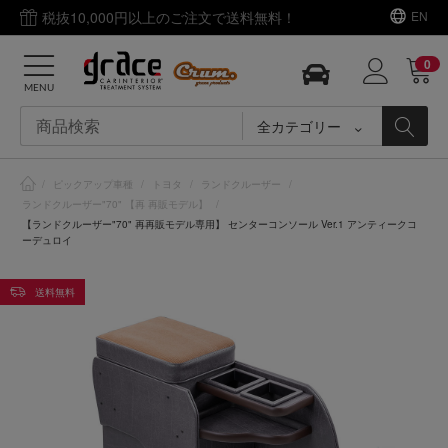
税抜10,000円以上のご注文で送料無料！
EN
0
MENU
全カテゴリー
/
ピックアップ車種
/
トヨタ
/
ランドクルーザー
/
ランドクルーザー"70" 【再 再販モデル】
/
【ランドクルーザー"70" 再再販モデル専用】 センターコンソール Ver.1 アンティークコ
ーデュロイ
送料無料