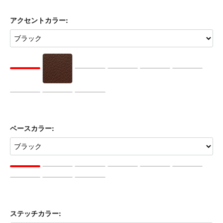
品番:
車種品番を選択する ▶︎
列数:
アクセントカラー: