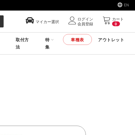
EN
ログイン
カート
マイカー選択
会員登録
0
取付方
特
車種表
アウトレット
法
集