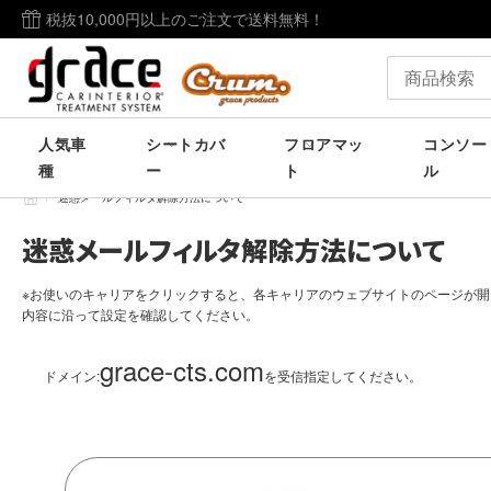
税抜10,000円以上のご注文で送料無料！
人気車
シートカバ
フロアマッ
コンソー
種
ー
ト
ル
/
迷惑メールフィルタ解除方法について
迷惑メールフィルタ解除方法について
※お使いのキャリアをクリックすると、各キャリアのウェブサイトのページが開
内容に沿って設定を確認してください。
grace-cts.com
ドメイン:
を受信指定してください。