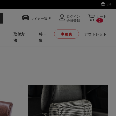
EN
ログイン
カート
マイカー選択
会員登録
0
取付方
特
車種表
アウトレット
法
集