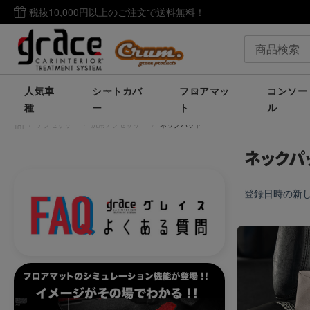
税抜10,000円以上のご注文で送料無料！
人気車
シートカバ
フロアマッ
コンソー
種
ー
ト
ル
/
アクセサリー
/
汎用アクセサリー
/
ネックパッド
ネックパ
登録日時の新