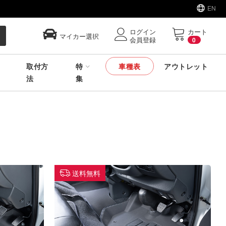
EN
ログイン
カート
マイカー選択
会員登録
0
取付方
特
車種表
アウトレット
法
集
送料無料