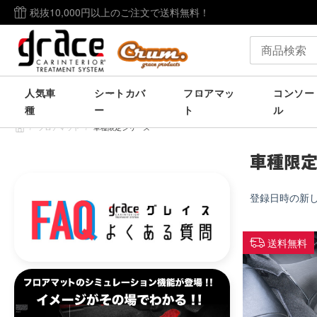
税抜10,000円以上のご注文で送料無料！
人気車
シートカバ
フロアマッ
コンソー
種
ー
ト
ル
/
フロアマット
/
車種限定シリーズ
車種限定
登録日時の新
送料無料