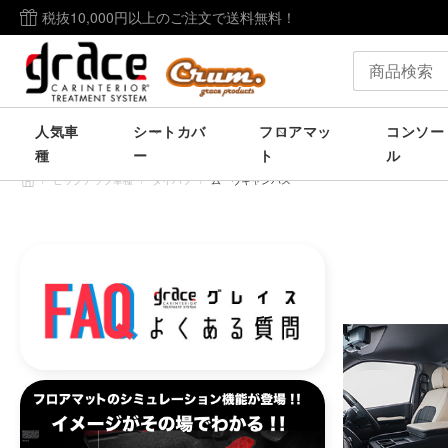
税抜10,000円以上のご注文で送料無料！
人気車
シートカバ
フロアマッ
コンソー
種
ー
ト
ル
/
ピックアップ車種
/
ダイハツ
/
ムーヴキャンバス