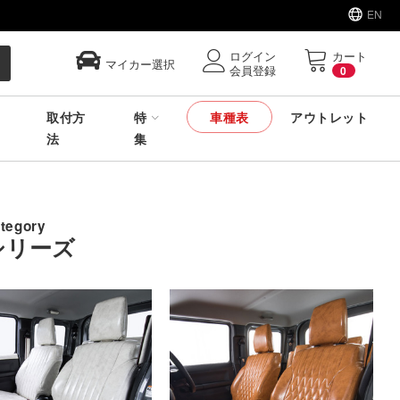
EN
ログイン
カート
マイカー選択
会員登録
0
取付方
特
車種表
アウトレット
法
集
ategory
シリーズ