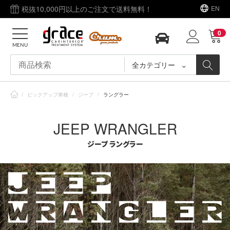
税抜10,000円以上のご注文で送料無料！
EN
0
MENU
全カテゴリー
/
ピックアップ車種
/
ジープ
/
ラングラー
JEEP WRANGLER
ジープ ラングラー