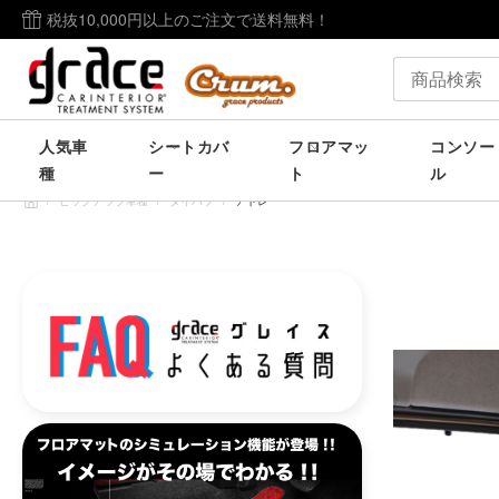
税抜10,000円以上のご注文で送料無料！
人気車
シートカバ
フロアマッ
コンソー
種
ー
ト
ル
/
ピックアップ車種
/
ダイハツ
/
アトレー