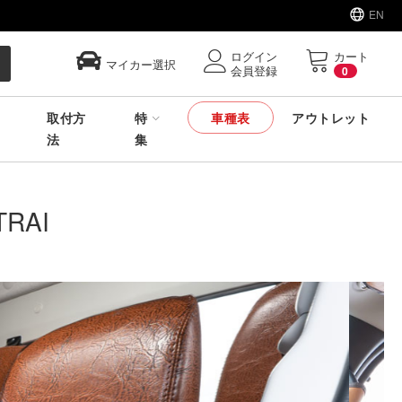
EN
ログイン
カート
マイカー選択
会員登録
0
取付方
特
車種表
アウトレット
法
集
TRAI