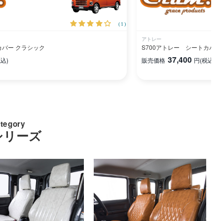
(1)
アトレー
カバー クラシック
S700アトレー シートカバ
37,400
税込)
販売価格
円
(税込)
ategory
シリーズ