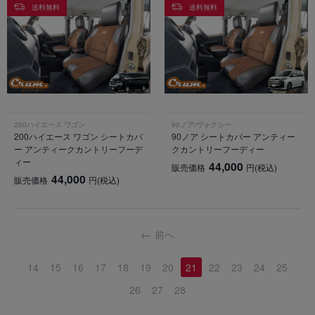
送料無料
送料無料
200ハイエース ワゴン
90ノア/ヴォクシー
200ハイエース ワゴン シートカバ
90ノア シートカバー アンティー
ー アンティークカントリーフーデ
クカントリーフーディー
ィー
44,000
販売価格
円
(税込)
44,000
販売価格
円
(税込)
前へ
14
15
16
17
18
19
20
21
22
23
24
25
26
27
28