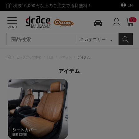
税抜10,000円以上のご注文で送料無料！
EN
0
MENU
全カテゴリー
/
ピックアップ車種
/
日産
/
バネット
/
アイテム
アイテム