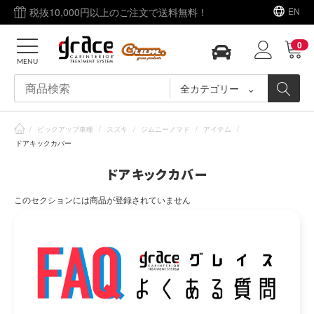
税抜10,000円以上のご注文で送料無料！
EN
0
MENU
全カテゴリー
/
ピックアップ車種
/
スズキ
/
ジムニーノマド
/
アイテム
/
ドアキックカバー
ドアキックカバー
このセクションには商品が登録されていません