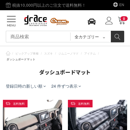
税抜10,000円以上のご注文で送料無料！
EN
0
MENU
全カテゴリー
/
ピックアップ車種
/
スズキ
/
ジムニーノマド
/
アイテム
/
ダッシュボードマット
ダッシュボードマット
登録日時の新しい順
24 件ずつ表示
送料無料
送料無料