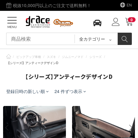
税抜10,000円以上のご注文で送料無料！
EN
0
MENU
全カテゴリー
/
ピックアップ車種
/
スズキ
/
ジムニーノマド
/
シリーズ
/
【シリーズ】アンティークデザインD
【シリーズ】アンティークデザインD
登録日時の新しい順
24 件ずつ表示