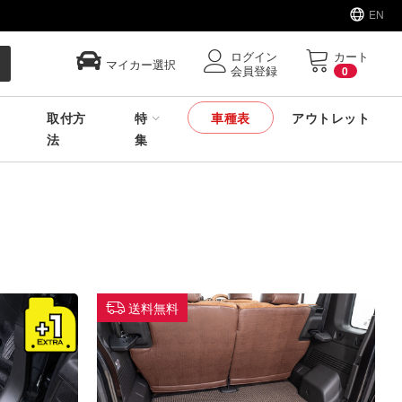
EN
ログイン
カート
マイカー選択
会員登録
0
取付方
特
車種表
アウトレット
法
集
送料無料