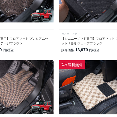
ジムニーノマド
専用】フロアマット プレミアムセ
【ジムニーノマド専用】フロアマット 
ィンテージブラウン
ット 1台分 ウェーブブラック
0
13,970
円
(税込)
販売価格
円
(税込)
送料無料