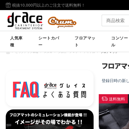
税抜10,000円以上のご注文で送料無料！
人気車
シートカバ
フロアマッ
コンソー
種
ー
ト
ル
/
ピックアップ車種
/
スズキ
/
ジムニーノマド
/
アイテム
/
フロアマット
フロアマ
登録日時の新
送料無料