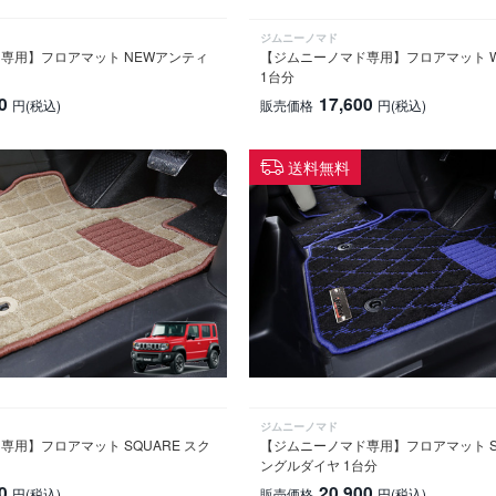
ジムニーノマド
専用】フロアマット NEWアンティ
【ジムニーノマド専用】フロアマット WA
1台分
0
17,600
円
(税込)
販売価格
円
(税込)
送料無料
ジムニーノマド
用】フロアマット SQUARE スク
【ジムニーノマド専用】フロアマット SING
ングルダイヤ 1台分
0
20,900
円
(税込)
販売価格
円
(税込)