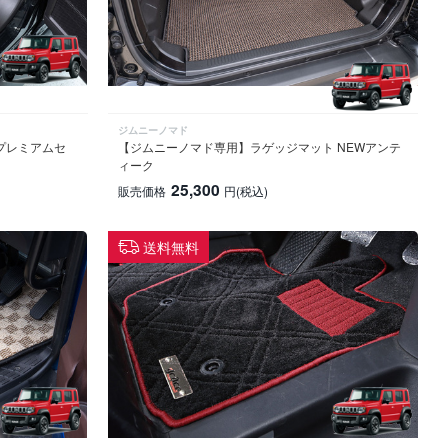
ジムニーノマド
プレミアムセ
【ジムニーノマド専用】ラゲッジマット NEWアンテ
ィーク
25,300
販売価格
円
(税込)
送料無料