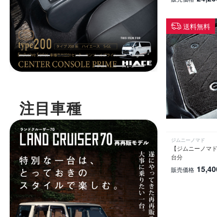
送料無料
注目車種
ジムニーノマド
【ジムニーノマド専
台分
15,40
販売価格