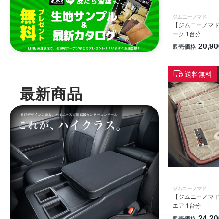
ジムニーノマド
【ジムニーノマド
ーク 1台分
20,90
販売価格
送料無料
最新商品
ジムニーノマド
【ジムニーノマド専
エア 1台分
24,20
販売価格