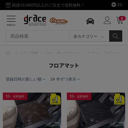
税抜10,000円以上のご注文で送料無料！
EN
0
MENU
全カテゴリー
/
ピックアップ車種
/
トヨタ
/
90ノア/ヴォクシー
/
アイテム
/
フロアマット
フロアマット
登録日時の新しい順
24 件ずつ表示
送料無料
送料無料