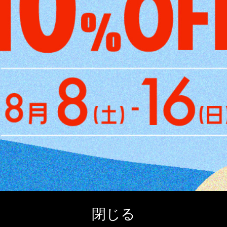
シエラ
JB74ジムニーシエラ/JC74ジムニー
アムアームレスト
0
円
(税込)
閉じる