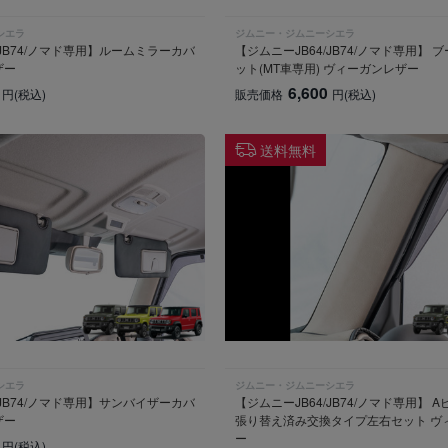
シエラ
ジムニー・ジムニーシエラ
/JB74/ノマド専用】ルームミラーカバ
【ジムニーJB64/JB74/ノマド専用】
ザー
ット(MT車専用) ヴィーガンレザー
6,600
円
(税込)
販売価格
円
(税込)
送料無料
シエラ
ジムニー・ジムニーシエラ
/JB74/ノマド専用】サンバイザーカバ
【ジムニーJB64/JB74/ノマド専用】 
ザー
張り替え済み交換タイプ左右セット ヴ
ー
円
(税込)