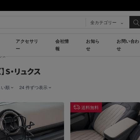
全カテゴリー
アクセサリ
会社情
お知ら
お問い合わ
ー
報
せ
せ
クス
】S・リュクス
しい順
24 件ずつ表示
送料無料