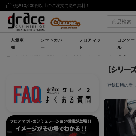
税抜10,000円以上のご注文で送料無料！
人気車
シートカバ
フロアマッ
コンソー
種
ー
ト
ル
/
ピックアップ車種
/
スズキ
/
ジムニーノマド
/
シリーズ
/
【シリーズ】S・リュ
【シリーズ
登録日時の新