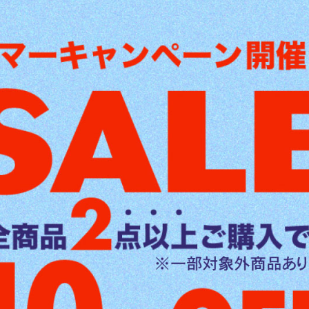
ジムニー・ジムニーシエラ
レストカバー ヴィーガンレザー
【ジムニーJB64/JB74/ノマド専用】
右2個セット ヴィーガンレザー
円
(税込)
9,900
販売価格
円
(税込)