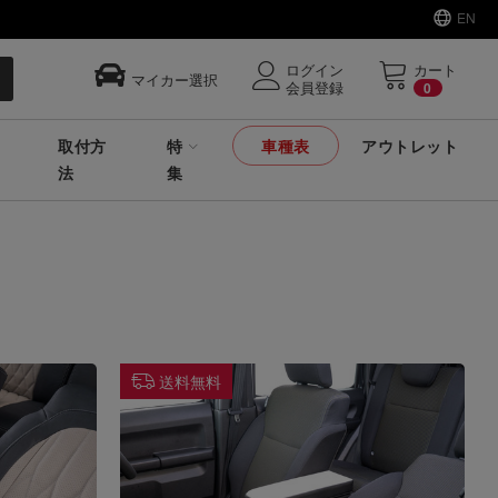
EN
ログイン
カート
マイカー選択
会員登録
0
取付方
特
車種表
アウトレット
法
集
送料無料