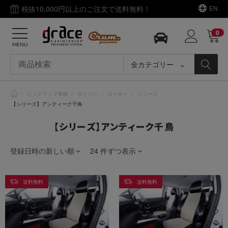
税抜10,000円以上のご注文で送料無料！
EN
0
MENU
全カテゴリー
/
ピックアップ車種
/
ダイハツ
/
ロッキー
/
シリーズ
/
【シリーズ】アンティーク千鳥
【シリーズ】アンティーク千鳥
登録日時の新しい順
24 件ずつ表示
送料無料
送料無料