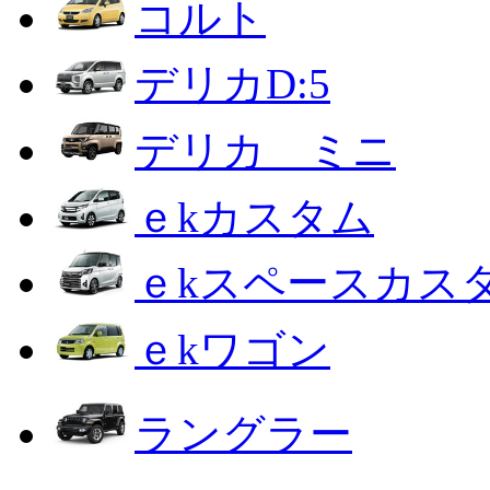
コルト
デリカD:5
デリカ ミニ
ｅkカスタム
ｅkスペースカス
ｅkワゴン
ラングラー