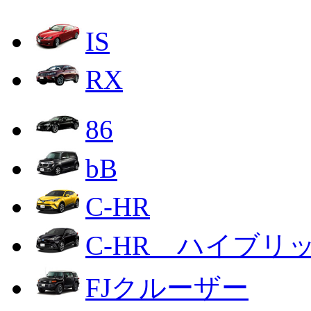
IS
RX
86
bB
C-HR
C-HR ハイブリ
FJクルーザー