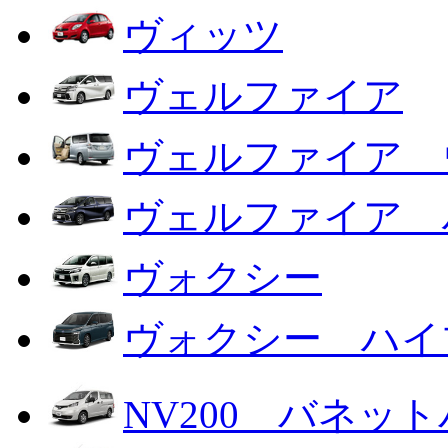
ヴィッツ
ヴェルファイア
ヴェルファイア 
ヴェルファイア 
ヴォクシー
ヴォクシー ハイ
NV200 バネッ